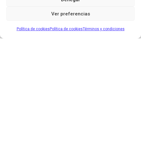
Ver preferencias
Política de cookies
Política de cookies
Términos y condiciones
SOBRE
Espacio y Filosofia
Contacto
Política de Privacidad