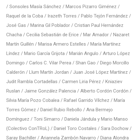
/ Sonsoles Masía Sánchez / Marcos Pizarro Giménez /
Raquel de la Coba / Irazeth Torres / Pablo Tejón Fernández /
José Gas / Marina Gil Poblador / Cristian Paul Hernández
Chacha / Cecilia Sebastián de Erice / Mar Amador / Nazaret
Martín Guillén / Marisa Armero Estelles / María Martínez
Líndez / Mario García Grijota / Marián Angulo / Arturo López
Domingo / Carlos C. Vilar Perea / Shan Gao / Diego Morcillo
Calderón / Llum Martín Jordan / Juan José López Martínez /
Judit Rambla Cortadellas / Carmen Liria Pérez / Kniaziev
Ruslan / Jaime González Palencia / Alberto Cordón Cordón /
Silvia María Pozo Cobalea / Rafael Garrido Vílchez / María
Torres Gómez / Daniel Rubio Rebollo / Ana Bermejo
Domínguez / Toni Simarro / Daniela Jándula y Mario Manso
(Colectivo ConTRoL) / Daniel Toro Costales / Sara Dochow /
Saray Bachiller / Ariannela Zambón Navarro / Diana Alondra