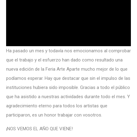
Ha pasado un mes y todavía nos emocionamos al comprobar
que el trabajo y el esfuerzo han dado como resultado una
nueva edición de la Feria Arte Aparte mucho mejor de lo que
podíamos esperar. Hay que destacar que sin el impulso de las
instituciones hubiera sido imposible. Gracias a todo el público
que ha asistido a nuestras actividades durante todo el mes. Y
agradecimiento eterno para todos los artistas que
participaron, es un honor trabajar con vosotros.
¡NOS VEMOS EL AÑO QUE VIENE!