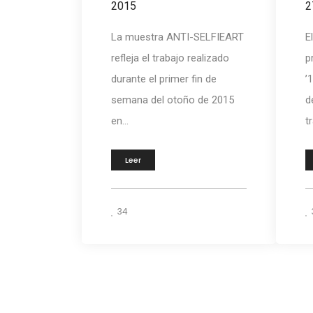
2015
2
La muestra ANTI-SELFIEART
E
refleja el trabajo realizado
p
durante el primer fin de
’
semana del otoño de 2015
d
en...
tr
Leer
34