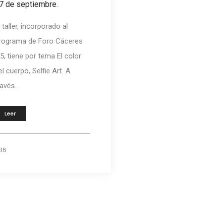
7 de septiembre.
l taller, incorporado al
rograma de Foro Cáceres
15, tiene por tema El color
el cuerpo, Selfie Art. A
avés...
Leer
36