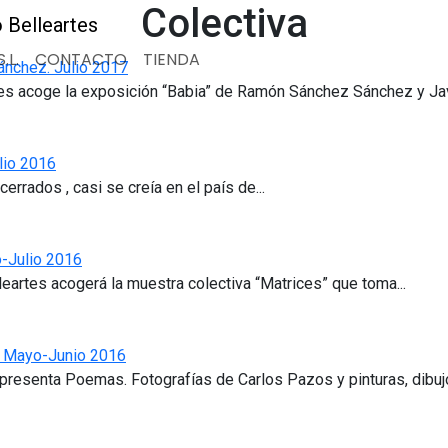
Colectiva
.L.
CONTACTO
TIENDA
ánchez. Julio 2017
rtes acoge la exposición “Babia” de Ramón Sánchez Sánchez y Javi
lio 2016
rrados , casi se creía en el país de...
o-Julio 2016
lleartes acogerá la muestra colectiva “Matrices” que toma...
. Mayo-Junio 2016
resenta Poemas. Fotografías de Carlos Pazos y pinturas, dibujo