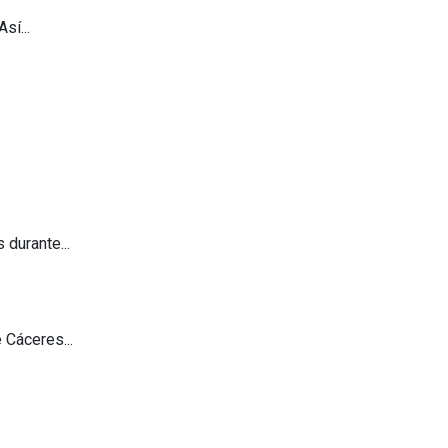
sí...
durante...
 Cáceres...