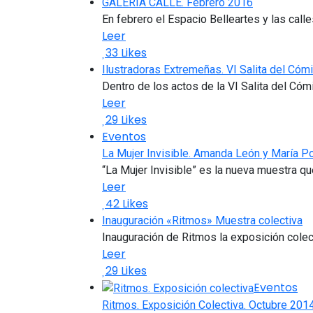
GALERÍA CALLE. Febrero 2016
En febrero el Espacio Belleartes y las cal
Leer
33
Likes
Ilustradoras Extremeñas. VI Salita del Cóm
Dentro de los actos de la VI Salita del Cómic
Leer
29
Likes
Eventos
La Mujer Invisible. Amanda León y María P
“La Mujer Invisible” es la nueva muestra q
Leer
42
Likes
Inauguración «Ritmos» Muestra colectiva
Inauguración de Ritmos la exposición colec
Leer
29
Likes
Eventos
Ritmos. Exposición Colectiva. Octubre 201