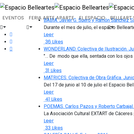
EVENTOS
FERIA ARTE APARTE
EL ESPACIO
BELLEART S
BABIA. Javier G. Suero y Ramón Sánchez S
Durante el mes de julio, el espacio Bellea
Leer
36
Likes
WONDERLAND. Colectiva de Ilustración. Ju
"… De modo que ella, sentada con los ojos ce
Leer
31
Likes
MATRICES. Colectiva de Obra Gráfica. Juni
Del 17 de junio al 10 de julio el Espacio Be
Leer
41
Likes
POEMAS. Carlos Pazos y Roberto Carbajal
La Asociación Cultural EXTART de Cáceres p
Leer
33
Likes