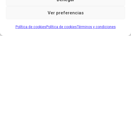
Ver preferencias
Política de cookies
Política de cookies
Términos y condiciones
SOBRE
Espacio y Filosofia
Contacto
Política de Privacidad