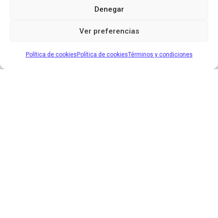
Denegar
Ver preferencias
Política de cookies
Política de cookies
Términos y condiciones
SOBRE
Espacio y Filosofia
Contacto