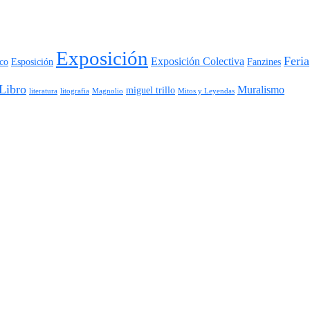
Exposición
Feria
Exposición Colectiva
ico
Esposición
Fanzines
Libro
Muralismo
miguel trillo
literatura
litografia
Magnolio
Mitos y Leyendas