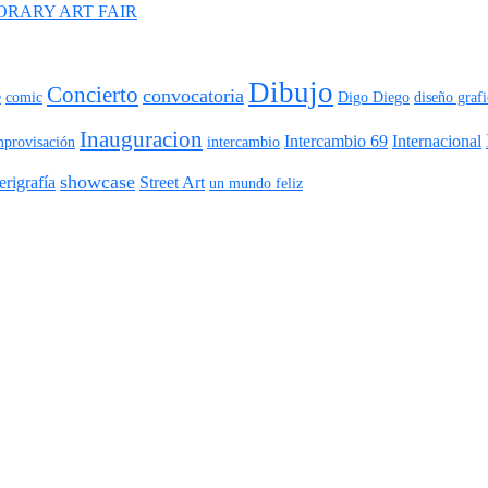
ORARY ART FAIR
Dibujo
Concierto
convocatoria
e
comic
Digo Diego
diseño graf
Inauguracion
Intercambio 69
Internacional
mprovisación
intercambio
showcase
erigrafía
Street Art
un mundo feliz