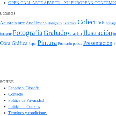
OPEN CALL ARTE APARTE – XII EUROPEAN CONTEMP
Etiquetas
Colectiva
Acuarela
arte
Arte Urbano
Bolígrafo
Cerámica
collag
Fotografía
Grabado
Ilustración
Graffiti
foroarte
i
Pintura
Presentación
Obra Gráfica
S
Papel
Poemario
poesia
SOBRE
Espacio y Filosofia
Contacto
Política de Privacidad
Política de Cookies
Términos y condiciones