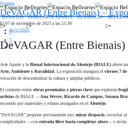
Eventos
DeVAGAR (Entre Bienais) – Expo
EVENTOS
FERIA ARTE APARTE
EL ESPACIO
BELLEART
El 07 de noviembre de 2025 a las 21:30
06/11/2025
DeVAGAR (Entre Bienais) 
Arte Aparte y la
Bienal Internacional do Alentejo (BIALE)
abren un
Arte, Ambiente y Ruralidad
. La exposición inaugura el
viernes 7 de
vocación de descentralizar la cultura y ampliar públicos.
El conjunto reúne
obras premiadas y piezas clave
que exploran
fragi
artistas
de BIALE —
Ana Wever, Ricardo de Campos, Susana Bravo
recorrido por materiales y relatos arraigados en el
Alentejo
.
“DeVAGAR” propone precisamente eso:
mirar despacio
, escuchar al
complicidades —con
entrada libre hasta completar aforo
— e invita 