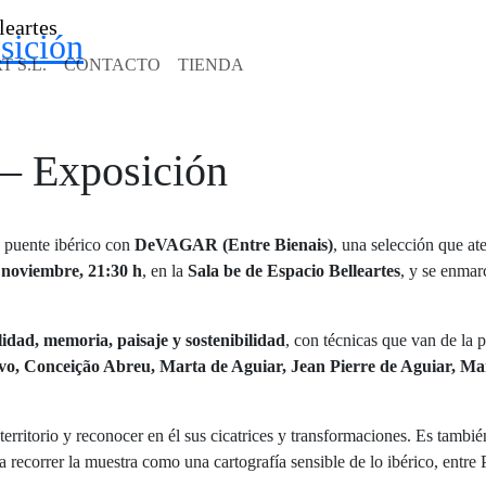
sición
 S.L.
CONTACTO
TIENDA
– Exposición
 puente ibérico con
DeVAGAR (Entre Bienais)
, una selección que at
 noviembre, 21:30 h
, en la
Sala be de Espacio Belleartes
, y se enmar
lidad, memoria, paisaje y sostenibilidad
, con técnicas que van de la p
, Conceição Abreu, Marta de Aguiar, Jean Pierre de Aguiar, Mar
 territorio y reconocer en él sus cicatrices y transformaciones. Es tambi
a recorrer la muestra como una cartografía sensible de lo ibérico, entre