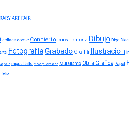
RARY ART FAIR
a
Dibujo
Concierto
convocatoria
collage
comic
Digo Die
Fotografía
Grabado
Ilustración
Graffiti
arte
i
Obra Gráfica
Muralismo
miguel trillo
Papel
agnolio
Mitos y Leyendas
feliz