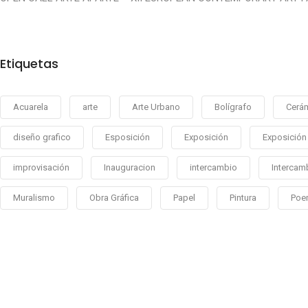
Etiquetas
Acuarela
arte
Arte Urbano
Bolígrafo
Cerá
diseño grafico
Esposición
Exposición
Exposición 
improvisación
Inauguracion
intercambio
Intercam
Muralismo
Obra Gráfica
Papel
Pintura
Poe