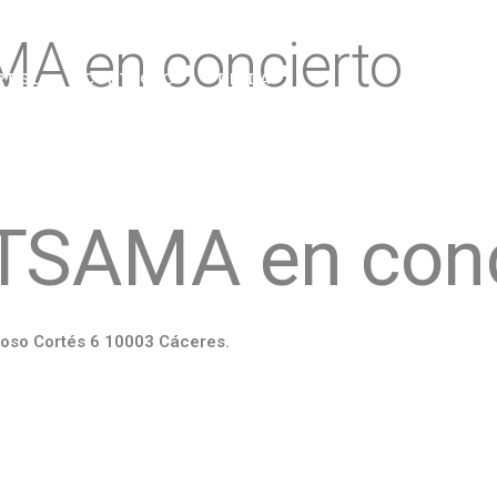
 en concierto
T S.L.
CONTACTO
TIENDA
SAMA en conc
noso Cortés 6 10003 Cáceres.