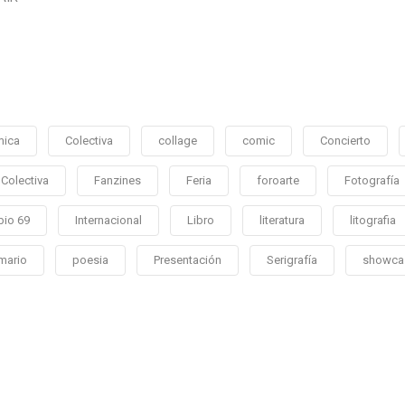
mica
Colectiva
collage
comic
Concierto
Colectiva
Fanzines
Feria
foroarte
Fotografía
bio 69
Internacional
Libro
literatura
litografia
mario
poesia
Presentación
Serigrafía
showca