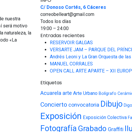
INFO
C/ Donoso Cortés, 6 Cáceres
correobelleart@gmail.com
e nuestra
Todos los días
sí será motivo
19:00 – 24:00
la naturaleza, la
Entradas recientes
 todo «La
RESERVOIR GALGAS
VERSARTE JAM – PARQUE DEL PRÍNC
Andrés Leoni y La Gran Orquesta de las
MANUEL CORRALES
OPEN CALL ARTE APARTE – XII EUR
Etiquetas
Acuarela
arte
Arte Urbano
Bolígrafo
Cerámi
Dibujo
Concierto
convocatoria
Digo
Exposición
Exposición Colectiva
F
Fotografía
Grabado
Il
Graffiti