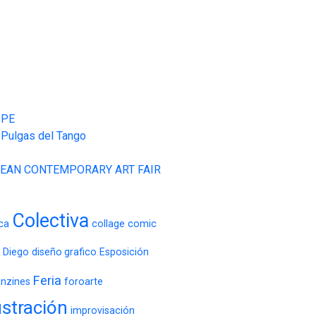
IPE
 Pulgas del Tango
OPEAN CONTEMPORARY ART FAIR
Colectiva
ca
collage
comic
 Diego
diseño grafico
Esposición
Feria
anzines
foroarte
ustración
improvisación