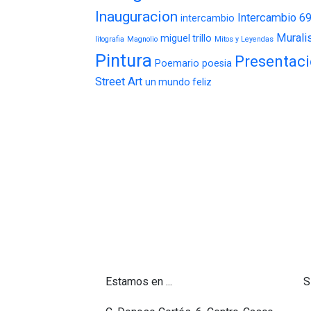
Inauguracion
Intercambio 6
intercambio
Mural
miguel trillo
litografia
Magnolio
Mitos y Leyendas
Pintura
Presentac
Poemario
poesia
Street Art
un mundo feliz
Estamos en ...
S