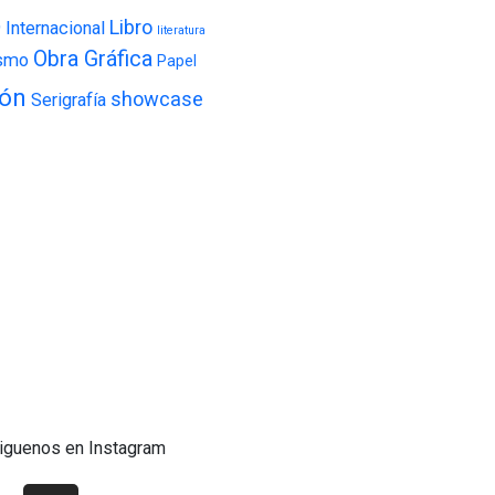
Libro
9
Internacional
literatura
Obra Gráfica
ismo
Papel
ión
showcase
Serigrafía
iguenos en Instagram