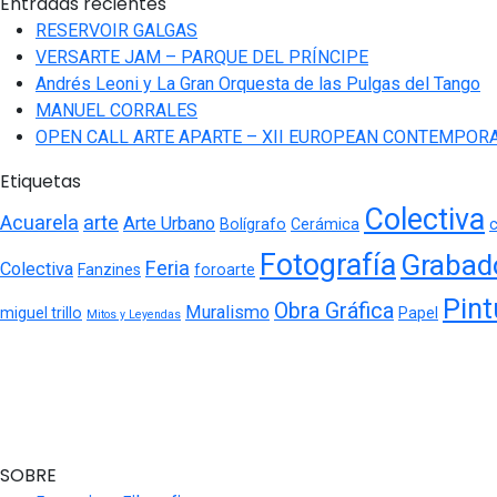
Entradas recientes
RESERVOIR GALGAS
VERSARTE JAM – PARQUE DEL PRÍNCIPE
Andrés Leoni y La Gran Orquesta de las Pulgas del Tango
MANUEL CORRALES
OPEN CALL ARTE APARTE – XII EUROPEAN CONTEMPORA
Etiquetas
Colectiva
Acuarela
arte
Arte Urbano
Bolígrafo
Cerámica
c
Fotografía
Grabad
Feria
Colectiva
Fanzines
foroarte
Pint
Obra Gráfica
Muralismo
miguel trillo
Papel
Mitos y Leyendas
SOBRE