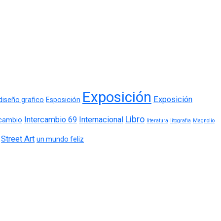
Exposición
Exposición
diseño grafico
Esposición
Libro
Intercambio 69
Internacional
rcambio
literatura
litografia
Magnolio
Street Art
un mundo feliz