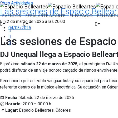
Otras Actividades
Las sesiones de Espacio Belle
EVENTOS
FERIA ARTE APARTE
EL ESPACIO
BELLEART S
El 22 de marzo de 2025 a las 20:00
04/03/2025
Las sesiones de Espacio
DJ Unequal llega a Espacio Bellear
El próximo
sábado 22 de marzo de 2025
, el prestigioso
DJ Un
podrá disfrutar de un viaje sonoro cargado de ritmos envolvente
Reconocido por su estilo vanguardista y su capacidad para fusi
referente dentro de la música electrónica. Su actuación en Cáce
📅
Fecha:
Sábado 22 de marzo de 2025
🕗
Horario:
20:00 – 00:00 h
📍
Lugar:
Espacio Belleartes, Cáceres