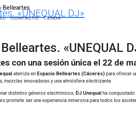
artes. «UNEQUAL DJ»
.L.
CONTACTO
TIENDA
 Belleartes. «UNEQUAL D
tes con una sesión única el 22 de m
equal
aterriza en
Espacio Belleartes (Cáceres)
para ofrecer u
s, mezclas innovadoras y una atmósfera electrizante.
onar distintos géneros electrónicos,
DJ Unequal
ha conquistado 
res promete ser una experiencia inmersiva para todos los asisten