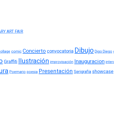
RY ART FAIR
Dibujo
Concierto
convocatoria
ollage
comic
Digo Diego
o
Ilustración
Inauguracion
Graffiti
improvisación
inte
ura
Presentación
showcase
Serigrafía
Poemario
poesia